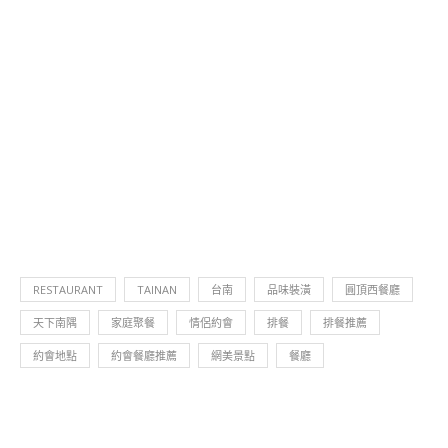
RESTAURANT
TAINAN
台南
品味裝潢
圓頂西餐廳
天下南隅
家庭聚餐
情侶約會
排餐
排餐推薦
約會地點
約會餐廳推薦
網美景點
餐廳