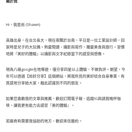
關於我
Hi，我是尚 (Shawn)
高雄出身，在台北長大，現在南飄於台南，平日是一位工業設計師，回
家時是兒子的大玩偶。熱愛閱讀、攝影與寫作，獨愛美食與旅行。習慣
地將『美好的體驗』以攝影與文字紀錄當下的感受與想像。
現為八級google在地導遊，僅分享四星以上體驗，不做負評。期望，今
年可以透過【尚好分享】這個網站，將我所見的美好結合自身專業，有
質感地分享給大家，藉此認識到不同的朋友。
如果您喜歡我的文章與推薦，歡迎訂閱電子報、追蹤IG與請我喝杯咖
啡，讓我更有能力去感受『美的體驗』。
若廠商有需要我協助的地方，歡迎來信邀約。