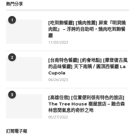
熱門分享
1
[吃到飽餐廳] [燒肉推薦] 屏東『明洞燒
肉館』 – 浮誇的自助吧，燒肉吃到飽餐
廳
11/03/2023
2
[台南特色餐廳] [約會地點] [摩登復古風
的品味餐廳] 天下南隅 / 圓頂西餐廳 La
Cupola
06/26/2023
3
[高雄住宿] [位置便利很有特色的旅店]
The Tree House 樹屋旅店 – 融合森
林悠閒氣息的奇妙之地
05/27/2022
訂閱電子報