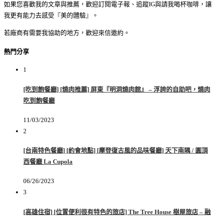
如果您喜歡我的文章與推薦，歡迎訂閱電子報、追蹤IG與請我喝杯咖啡，讓
我更有能力去感受『美的體驗』。
若廠商有需要我協助的地方，歡迎來信邀約。
熱門分享
1
[吃到飽餐廳] [燒肉推薦] 屏東『明洞燒肉館』 – 浮誇的自助吧，燒肉
吃到飽餐廳
11/03/2023
2
[台南特色餐廳] [約會地點] [摩登復古風的品味餐廳] 天下南隅 / 圓頂
西餐廳 La Cupola
06/26/2023
3
[高雄住宿] [位置便利很有特色的旅店] The Tree House 樹屋旅店 – 融