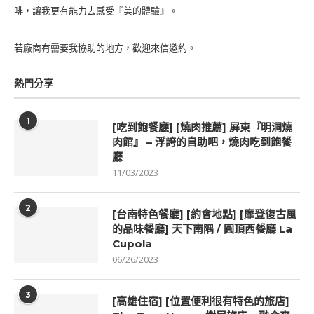
啡，讓我更有能力去感受『美的體驗』。
若廠商有需要我協助的地方，歡迎來信邀約。
熱門分享
1
[吃到飽餐廳] [燒肉推薦] 屏東『明洞燒
肉館』 – 浮誇的自助吧，燒肉吃到飽餐
廳
11/03/2023
2
[台南特色餐廳] [約會地點] [摩登復古風
的品味餐廳] 天下南隅 / 圓頂西餐廳 La
Cupola
06/26/2023
3
[高雄住宿] [位置便利很有特色的旅店]