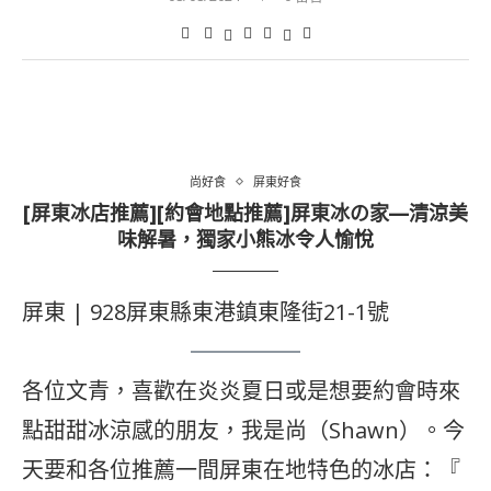
尚好食
屏東好食
[屏東冰店推薦][約會地點推薦]屏東冰の家—清涼美
味解暑，獨家小熊冰令人愉悅
屏東 | 928屏東縣東港鎮東隆街21-1號
各位文青，喜歡在炎炎夏日或是想要約會時來
點甜甜冰涼感的朋友，我是尚（Shawn）。今
天要和各位推薦一間屏東在地特色的冰店：『