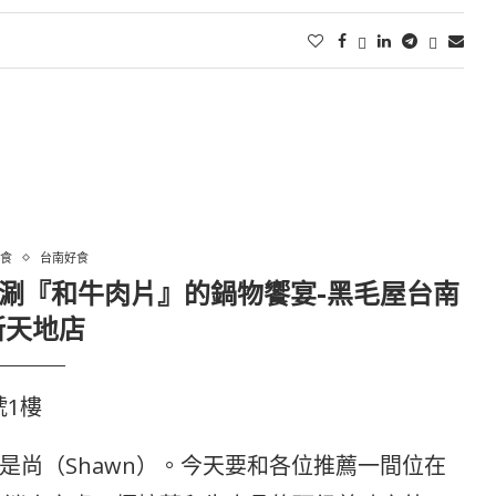
食
台南好食
驗樂涮『和牛肉片』的鍋物饗宴-黑毛屋台南
新天地店
號1樓
是尚（Shawn）。今天要和各位推薦一間位在