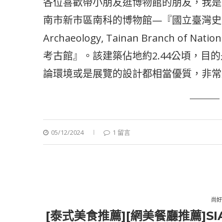
各位喜歡帶小朋友逛博物館的朋友，我是
南市新市區南科的博物館—『國立臺灣史前文
Archaeology, Tainan Branch of Na
考古館』。該建築佔地約2.44公頃，目
論環境或是展覽的設計都相當優質，非常
05/12/2024
1 留言
尚好
[泰式美食推薦][網美餐廳推薦]SI