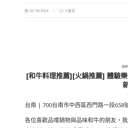
02/18/2024
0 留言
尚好
[和牛料理推薦][火鍋推薦] 體
台南 | 700台南市中西區西門路一段658
各位喜歡品嚐鍋物與品味和牛的朋友，我