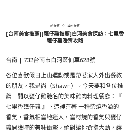
尚好食
台南好食
[台南美食推薦][甕仔雞推薦]白河美食探訪：七里香
甕仔雞暖胃攻略
台南 | 732台南市白河區仙草628號
各位喜歡假日上山運動或是帶著家人外出餐敘
的朋友，我是尚（Shawn）。今天要和各位推
薦一間以甕仔雞馳名的美味雞肉料理餐廳：『
七里香甕仔雞 』。這裡有著 一種柴燒香溢的
香氣，香氣相當地迷人，當材燒的香氣與甕仔
雞開甕時的美味衝擊，絕對讓你食指大動，讓