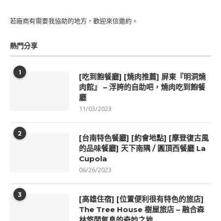
若廠商有需要我協助的地方，歡迎來信邀約。
熱門分享
1
[吃到飽餐廳] [燒肉推薦] 屏東『明洞燒
肉館』 – 浮誇的自助吧，燒肉吃到飽餐
廳
11/03/2023
2
[台南特色餐廳] [約會地點] [摩登復古風
的品味餐廳] 天下南隅 / 圓頂西餐廳 La
Cupola
06/26/2023
3
[高雄住宿] [位置便利很有特色的旅店]
The Tree House 樹屋旅店 – 融合森
林悠閒氣息的奇妙之地