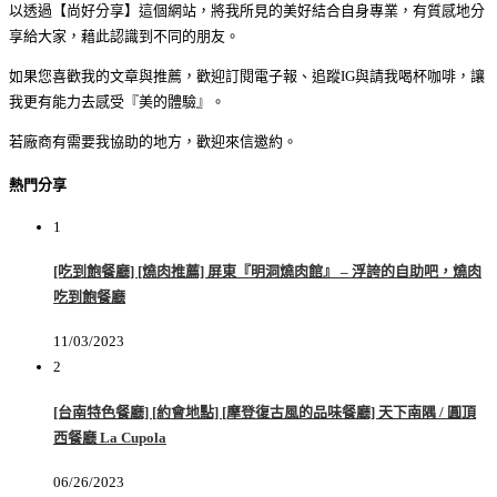
以透過【尚好分享】這個網站，將我所見的美好結合自身專業，有質感地分
享給大家，藉此認識到不同的朋友。
如果您喜歡我的文章與推薦，歡迎訂閱電子報、追蹤IG與請我喝杯咖啡，讓
我更有能力去感受『美的體驗』。
若廠商有需要我協助的地方，歡迎來信邀約。
熱門分享
1
[吃到飽餐廳] [燒肉推薦] 屏東『明洞燒肉館』 – 浮誇的自助吧，燒肉
吃到飽餐廳
11/03/2023
2
[台南特色餐廳] [約會地點] [摩登復古風的品味餐廳] 天下南隅 / 圓頂
西餐廳 La Cupola
06/26/2023