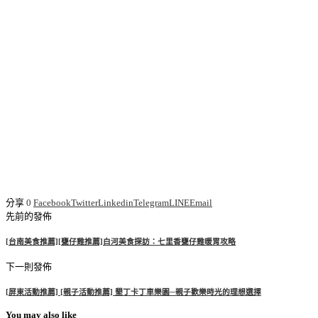
分享
0
Facebook
Twitter
Linkedin
Telegram
LINE
Email
先前的發佈
[台南美食推薦][甕仔雞推薦]白河美食探訪：七里香甕仔雞暖胃攻略
下一則發佈
[屏東活動推薦] [親子活動推薦] 墾丁卡丁車樂園─親子歡樂時光的理想選擇
You may also like