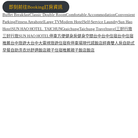
即刻前往Booking訂房資訊
Buffet Breakfast
Classic Double Room
Comfortable Accommodation
Convenient
Parking
Fitness Area
hotel
Large TV
Modern Hotel
Self-Service Laundry
Sun Hao
Hotel
SUN HAO HOTEL. TAICHUNG
taichung
Taichung Travel
travel
三好行旅
三好行旅SUN HAO HOTEL
停車方便
健身房
健身空間
台中
台中住宿
台中住宿
推薦
台中旅遊
大台中
大電視
旅遊住宿
有停車場
現代感飯店
經典雙人房
自助式
早餐
自助洗衣坊
舒適飯店
親子住宿推薦
親子飯店
飯店