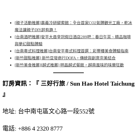
[親子活動推薦]嘉義冷研碳索館：全台首家CO2氣體觀光工廠，乾冰
魔法讓親子DIY超有趣！
[台南酒吧推薦]安平大員皇冠假日酒店289吧：春日午茶、精品咖啡
與夢幻甜點體驗
[台南粵式料理推薦]台南安平粵式料理首選：彩豐樓美食體驗指南
[新竹甜點推薦] 新竹豆發商行DOFA，傳統與創意完美結合
[新竹美食推薦][越式推薦] 明昌越式餐館，越南風味的味蕾狂歡
訂房資訊：『 三好行旅 / Sun Hao Hotel Taichung
』
地址: 台中南屯區文心路一段552號
電話: +886 4 2320 8777