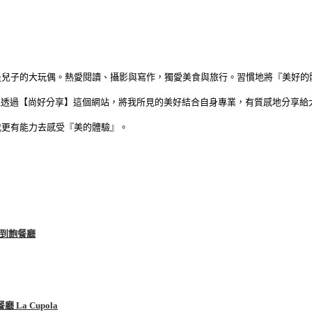
是兒子的大玩偶。熱愛閱讀、攝影與寫作，獨愛美食與旅行。習慣地將『美好的
可以透過【尚好分享】這個網站，將我所見的美好結合自身專業，有質感地分享
我更有能力去感受『美的體驗』。
吃到飽餐廳
La Cupola