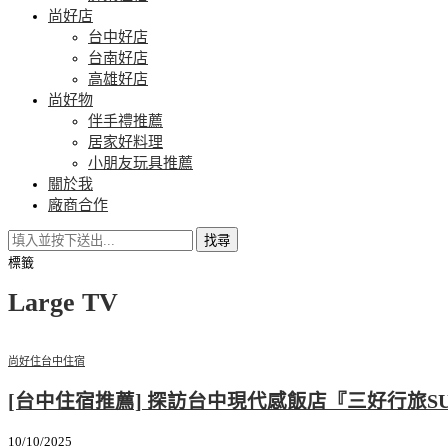
尚好店
台中好店
台南好店
高雄好店
尚好物
伴手禮推薦
居家好料理
小朋友玩具推薦
關於我
廠商合作
找尋
標籤
Large TV
尚好住
台中住宿
[台中住宿推薦] 探訪台中現代感飯店『三好行旅SUN 
10/10/2025