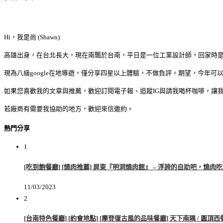
Hi，我是尚 (Shawn)
高雄出身，在台北長大，現在南飄於台南，平日是一位工業設計師，回家時
現為八級google在地導遊，僅分享四星以上體驗，不做負評。期望，今年
如果您喜歡我的文章與推薦，歡迎訂閱電子報、追蹤IG與請我喝杯咖啡，讓
若廠商有需要我協助的地方，歡迎來信邀約。
熱門分享
1
[吃到飽餐廳] [燒肉推薦] 屏東『明洞燒肉館』 – 浮誇的自助吧，燒肉
11/03/2023
2
[台南特色餐廳] [約會地點] [摩登復古風的品味餐廳] 天下南隅 / 圓頂西餐廳 