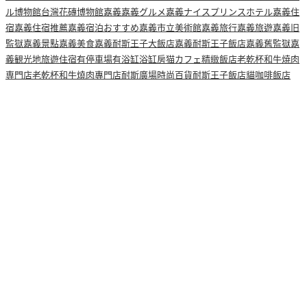
ル博物館
台灣花磚博物館
嘉義
嘉義グルメ
嘉義ナイスプリンスホテル
嘉義住
宿
嘉義住宿推薦
嘉義宿泊おすすめ
嘉義市立美術館
嘉義旅行
嘉義旅遊
嘉義旧
監獄
嘉義景點
嘉義美食
嘉義耐斯王子大飯店
嘉義耐斯王子飯店
嘉義舊監獄
嘉
義観光地
旅遊住宿
有停車場
有浴缸
浴缸房
猫カフェ
精緻飯店
老乾杯和牛焼肉
専門店
老乾杯和牛燒肉專門店
耐斯廣場時尚百貨
耐斯王子飯店
貓咖啡
飯店