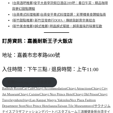
[台南酒吧推薦]安平大員皇冠假日酒店289吧：春日午茶、精品咖啡
與夢幻甜點體驗
[台南粵式料理推薦]台南安平粵式料理首選：彩豐樓美食體驗指南
[新竹甜點推薦] 新竹豆發商行DOFA，傳統與創意完美結合
[新竹美食推薦][越式推薦] 明昌越式餐館，越南風味的味蕾狂歡
訂房資訊：嘉義耐斯王子大飯店
地址：嘉義市忠孝路600號
入住時間：下午三點 / 退房時間：上午11:00
相關Booking.com住宿資訊
Bathtub Room
Cat Café
Chiayi Accommodation
Chiayi Attractions
Chiayi City
Art Museum
Chiayi Cuisine
Chiayi Nice Prince Hotel
Chiayi Old Prison
Chiayi
Travel
gym
hotel
jiayi
Lao Kanpai Wagyu Yakiniku
Nice Plaza Fashion
Department Store
Nice Prince Hotel
sauna
Taiwan Tile Museum
travel
サウナ
ジム
ナイスプラザファッションデパート
バスタブルーム
三溫暖
健身房
台湾タイ