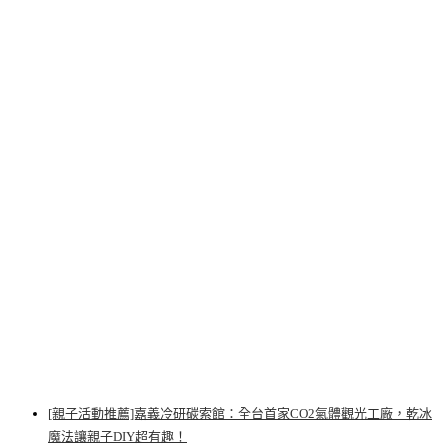
[親子活動推薦]嘉義冷研碳索館：全台首家CO2氣體觀光工廠，乾冰
魔法讓親子DIY超有趣！