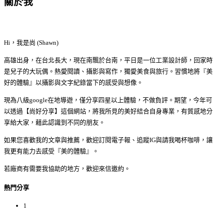
關於我
Hi，我是尚 (Shawn)
高雄出身，在台北長大，現在南飄於台南，平日是一位工業設計師，回家時
是兒子的大玩偶。熱愛閱讀、攝影與寫作，獨愛美食與旅行。習慣地將『美
好的體驗』以攝影與文字紀錄當下的感受與想像。
現為八級google在地導遊，僅分享四星以上體驗，不做負評。期望，今年可
以透過【尚好分享】這個網站，將我所見的美好結合自身專業，有質感地分
享給大家，藉此認識到不同的朋友。
如果您喜歡我的文章與推薦，歡迎訂閱電子報、追蹤IG與請我喝杯咖啡，讓
我更有能力去感受『美的體驗』。
若廠商有需要我協助的地方，歡迎來信邀約。
熱門分享
1