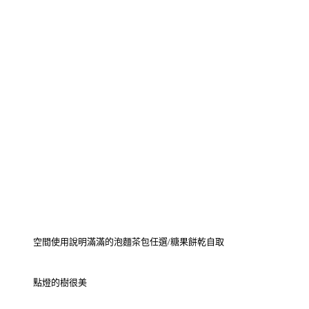
空間使用說明
滿滿的泡麵
茶包任選/糖果餅乾自取
點燈的樹很美