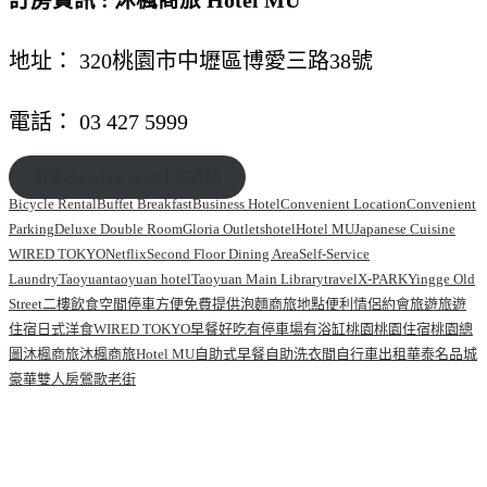
訂房資訊 :
沐楓商旅 Hotel MU
地址： 320桃園市中壢區博愛三路38號
電話： 03 427 5999
相關Booking.com住宿資訊
Bicycle Rental
Buffet Breakfast
Business Hotel
Convenient Location
Convenient
Parking
Deluxe Double Room
Gloria Outlets
hotel
Hotel MU
Japanese Cuisine
WIRED TOKYO
Netflix
Second Floor Dining Area
Self-Service
Laundry
Taoyuan
taoyuan hotel
Taoyuan Main Library
travel
X-PARK
Yingge Old
Street
二樓飲食空間
停車方便
免費提供泡麵
商旅
地點便利
情侶約會
旅遊
旅遊
住宿
日式洋食WIRED TOKYO
早餐好吃
有停車場
有浴缸
桃園
桃園住宿
桃園總
圖
沐楓商旅
沐楓商旅Hotel MU
自助式早餐
自助洗衣間
自行車出租
華泰名品城
豪華雙人房
鶯歌老街