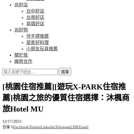
尚好店
台中好店
台南好店
高雄好店
尚好物
伴手禮推薦
居家好料理
小朋友玩具推薦
關於我
廠商合作
找尋
[桃園住宿推薦][遊玩X-PARK住宿推
薦]桃園之旅的優質住宿選擇：沐楓商
旅Hotel MU
12/17/2023
分享
0
Facebook
Twitter
Linkedin
Telegram
LINE
Email