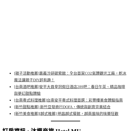
[親子活動推薦]嘉義冷研碳索館：全台首家CO2氣體觀光工廠，乾冰
魔法讓親子DIY超有趣！
[台南酒吧推薦]安平大員皇冠假日酒店289吧：春日午茶、精品咖啡
與夢幻甜點體驗
[台南粵式料理推薦]台南安平粵式料理首選：彩豐樓美食體驗指南
[新竹甜點推薦] 新竹豆發商行DOFA，傳統與創意完美結合
[新竹美食推薦][越式推薦] 明昌越式餐館，越南風味的味蕾狂歡