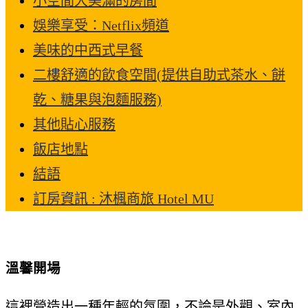
小空間大美滿的房間
娛樂享受：Netflix頻道
美味的中西式早餐
二樓舒適的飲食空間(提供自助式茶水、餅
乾、糖果與泡麵服務)
其他貼心服務
飯店地點
結語
訂房資訊 : 沐楓商旅 Hotel MU
溫馨開場
這裡營造出一種年輕的氛圍，不論是外觀、室內