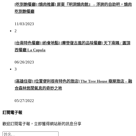
[吃到飽餐廳] [燒肉推薦] 屏東『明洞燒肉館』 – 浮誇的自助吧，燒肉
吃到飽餐廳
11/03/2023
2
[台南特色餐廳] [約會地點] [摩登復古風的品味餐廳] 天下南隅 / 圓頂
西餐廳 La Cupola
06/26/2023
3
[高雄住宿] [位置便利很有特色的旅店] The Tree House 樹屋旅店 – 融
合森林悠閒氣息的奇妙之地
05/27/2022
訂閱電子報
歡迎訂閱電子報，立即獲得網站新的訊息分享