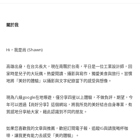
關於我
Hi，我是尚 (Shawn)
高雄出身，在台北長大，現在南飄於台南，平日是一位工業設計師，回
家時是兒子的大玩偶。熱愛閱讀、攝影與寫作，獨愛美食與旅行。習慣
地將『美好的體驗』以攝影與文字紀錄當下的感受與想像。
現為八級google在地導遊，僅分享四星以上體驗，不做負評。期望，今
年可以透過【尚好分享】這個網站，將我所見的美好結合自身專業，有
質感地分享給大家，藉此認識到不同的朋友。
如果您喜歡我的文章與推薦，歡迎訂閱電子報、追蹤IG與請我喝杯咖
啡，讓我更有能力去感受『美的體驗』。