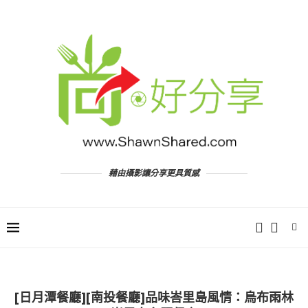
藉由攝影讓分享更具質感
[日月潭餐廳][南投餐廳]品味峇里島風情：烏布雨林