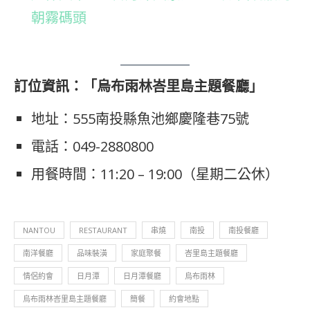
朝霧碼頭
訂位資訊：「烏布雨林峇里島主題餐廳」
地址：555南投縣魚池鄉慶隆巷75號
電話：049-2880800
用餐時間：11:20 – 19:00（星期二公休）
NANTOU
RESTAURANT
串燒
南投
南投餐廳
南洋餐廳
品味裝潢
家庭聚餐
峇里島主題餐廳
情侶約會
日月潭
日月潭餐廳
烏布雨林
烏布雨林峇里島主題餐廳
簡餐
約會地點