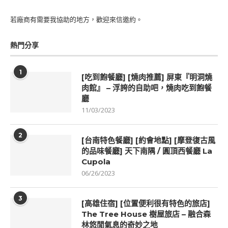
若廠商有需要我協助的地方，歡迎來信邀約。
熱門分享
1
[吃到飽餐廳] [燒肉推薦] 屏東『明洞燒
肉館』 – 浮誇的自助吧，燒肉吃到飽餐
廳
11/03/2023
2
[台南特色餐廳] [約會地點] [摩登復古風
的品味餐廳] 天下南隅 / 圓頂西餐廳 La
Cupola
06/26/2023
3
[高雄住宿] [位置便利很有特色的旅店]
The Tree House 樹屋旅店 – 融合森
林悠閒氣息的奇妙之地