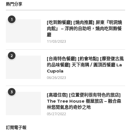
熱門分享
1
[吃到飽餐廳] [燒肉推薦] 屏東『明洞燒
肉館』 – 浮誇的自助吧，燒肉吃到飽餐
廳
11/03/2023
2
[台南特色餐廳] [約會地點] [摩登復古風
的品味餐廳] 天下南隅 / 圓頂西餐廳 La
Cupola
06/26/2023
3
[高雄住宿] [位置便利很有特色的旅店]
The Tree House 樹屋旅店 – 融合森
林悠閒氣息的奇妙之地
05/27/2022
訂閱電子報