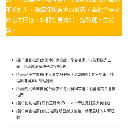
不斷進步，繼續迎接各地的遊客，為他們帶來
難忘的回憶，相關訂房資訊，請點選下方按
鍵。
[親子活動推薦]嘉義冷研碳索館：全台首家CO2氣體觀光工
廠，乾冰魔法讓親子DIY超有趣！
[台南酒吧推薦]安平大員皇冠假日酒店289吧：春日午茶、精
品咖啡與夢幻甜點體驗
[台南粵式料理推薦]台南安平粵式料理首選：彩豐樓美食體驗
指南
[新竹甜點推薦] 新竹豆發商行DOFA，傳統與創意完美結合
[新竹美食推薦][越式推薦] 明昌越式餐館，越南風味的味蕾狂
歡