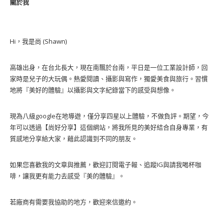
關於我
Hi，我是尚 (Shawn)
高雄出身，在台北長大，現在南飄於台南，平日是一位工業設計師，回
家時是兒子的大玩偶。熱愛閱讀、攝影與寫作，獨愛美食與旅行。習慣
地將『美好的體驗』以攝影與文字紀錄當下的感受與想像。
現為八級google在地導遊，僅分享四星以上體驗，不做負評。期望，今
年可以透過【尚好分享】這個網站，將我所見的美好結合自身專業，有
質感地分享給大家，藉此認識到不同的朋友。
如果您喜歡我的文章與推薦，歡迎訂閱電子報、追蹤IG與請我喝杯咖
啡，讓我更有能力去感受『美的體驗』。
若廠商有需要我協助的地方，歡迎來信邀約。