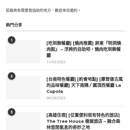
若廠商有需要我協助的地方，歡迎來信邀約。
熱門分享
1
[吃到飽餐廳] [燒肉推薦] 屏東『明洞燒
肉館』 – 浮誇的自助吧，燒肉吃到飽餐
廳
11/03/2023
2
[台南特色餐廳] [約會地點] [摩登復古風
的品味餐廳] 天下南隅 / 圓頂西餐廳 La
Cupola
06/26/2023
3
[高雄住宿] [位置便利很有特色的旅店]
The Tree House 樹屋旅店 – 融合森
林悠閒氣息的奇妙之地