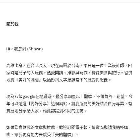
關於我
Hi，我是尚 (Shawn)
高雄出身，在台北長大，現在南飄於台南，平日是一位工業設計師，回
家時是兒子的大玩偶。熱愛閱讀、攝影與寫作，獨愛美食與旅行。習慣
地將『美好的體驗』以攝影與文字紀錄當下的感受與想像。
現為八級google在地導遊，僅分享四星以上體驗，不做負評。期望，今
年可以透過【尚好分享】這個網站，將我所見的美好結合自身專業，有
質感地分享給大家，藉此認識到不同的朋友。
如果您喜歡我的文章與推薦，歡迎訂閱電子報、追蹤IG與請我喝杯咖
啡，讓我更有能力去感受『美的體驗』。