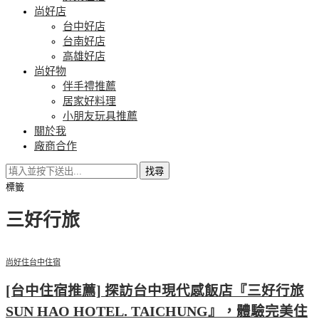
尚好店
台中好店
台南好店
高雄好店
尚好物
伴手禮推薦
居家好料理
小朋友玩具推薦
關於我
廠商合作
找尋
標籤
三好行旅
尚好住
台中住宿
[台中住宿推薦] 探訪台中現代感飯店『三好行旅
SUN HAO HOTEL. TAICHUNG』，體驗完美住