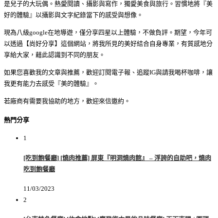
是兒子的大玩偶。熱愛閱讀、攝影與寫作，獨愛美食與旅行。習慣地將『美
好的體驗』以攝影與文字紀錄當下的感受與想像。
現為八級google在地導遊，僅分享四星以上體驗，不做負評。期望，今年可
以透過【尚好分享】這個網站，將我所見的美好結合自身專業，有質感地分
享給大家，藉此認識到不同的朋友。
如果您喜歡我的文章與推薦，歡迎訂閱電子報、追蹤IG與請我喝杯咖啡，讓
我更有能力去感受『美的體驗』。
若廠商有需要我協助的地方，歡迎來信邀約。
熱門分享
1
[吃到飽餐廳] [燒肉推薦] 屏東『明洞燒肉館』 – 浮誇的自助吧，燒肉
吃到飽餐廳
11/03/2023
2