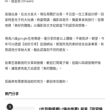
Hi，我是尚 (Shawn)
高雄出身，在台北長大，現在南飄於台南，平日是一位工業設計師，回
家時是兒子的大玩偶。熱愛閱讀、攝影與寫作，獨愛美食與旅行。習慣
地將『美好的體驗』以攝影與文字紀錄當下的感受與想像。
現為八級google在地導遊，僅分享四星以上體驗，不做負評。期望，今
年可以透過【尚好分享】這個網站，將我所見的美好結合自身專業，有
質感地分享給大家，藉此認識到不同的朋友。
如果您喜歡我的文章與推薦，歡迎訂閱電子報、追蹤IG與請我喝杯咖
啡，讓我更有能力去感受『美的體驗』。
若廠商有需要我協助的地方，歡迎來信邀約。
熱門分享
1
[吃到飽餐廳] [燒肉推薦] 屏東『明洞燒