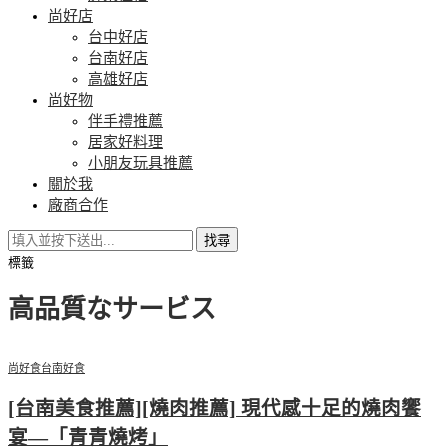
尚好店
台中好店
台南好店
高雄好店
尚好物
伴手禮推薦
居家好料理
小朋友玩具推薦
關於我
廠商合作
找尋
標籤
高品質なサービス
尚好食
台南好食
[台南美食推薦][燒肉推薦] 現代感十足的燒肉饗
宴—「青青燒烤」