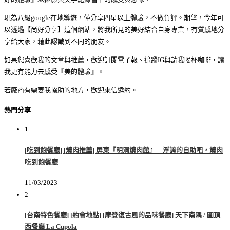
現為八級google在地導遊，僅分享四星以上體驗，不做負評。期望，今年可
以透過【尚好分享】這個網站，將我所見的美好結合自身專業，有質感地分
享給大家，藉此認識到不同的朋友。
如果您喜歡我的文章與推薦，歡迎訂閱電子報、追蹤IG與請我喝杯咖啡，讓
我更有能力去感受『美的體驗』。
若廠商有需要我協助的地方，歡迎來信邀約。
熱門分享
1
[吃到飽餐廳] [燒肉推薦] 屏東『明洞燒肉館』 – 浮誇的自助吧，燒肉
吃到飽餐廳
11/03/2023
2
[台南特色餐廳] [約會地點] [摩登復古風的品味餐廳] 天下南隅 / 圓頂
西餐廳 La Cupola