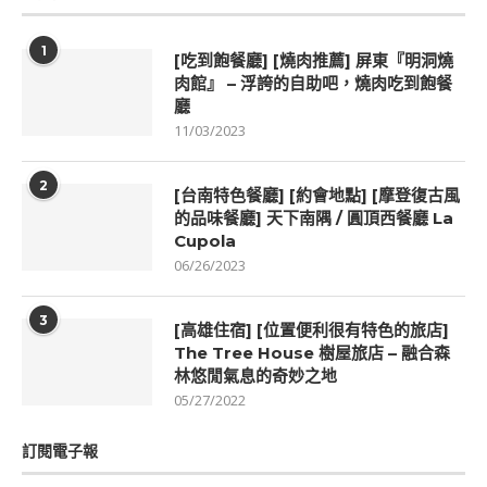
1
[吃到飽餐廳] [燒肉推薦] 屏東『明洞燒
肉館』 – 浮誇的自助吧，燒肉吃到飽餐
廳
11/03/2023
2
[台南特色餐廳] [約會地點] [摩登復古風
的品味餐廳] 天下南隅 / 圓頂西餐廳 La
Cupola
06/26/2023
3
[高雄住宿] [位置便利很有特色的旅店]
The Tree House 樹屋旅店 – 融合森
林悠閒氣息的奇妙之地
05/27/2022
訂閱電子報