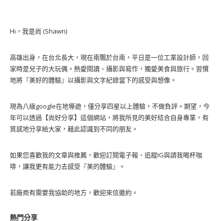
Hi，我是尚 (Shawn)
高雄出身，在台北長大，現在南飄於台南，平日是一位工業設計師，回
家時是兒子的大玩偶。熱愛閱讀、攝影與寫作，獨愛美食與旅行。習慣
地將『美好的體驗』以攝影與文字紀錄當下的感受與想像。
現為八級google在地導遊，僅分享四星以上體驗，不做負評。期望，今
年可以透過【尚好分享】這個網站，將我所見的美好結合自身專業，有
質感地分享給大家，藉此認識到不同的朋友。
如果您喜歡我的文章與推薦，歡迎訂閱電子報、追蹤IG與請我喝杯咖
啡，讓我更有能力去感受『美的體驗』。
若廠商有需要我協助的地方，歡迎來信邀約。
熱門分享