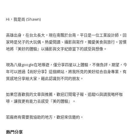
Hi，我是尚 (Shawn)
高雄出身，在台北長大，現在南飄於台南，平日是一位工業設計師，回
家時是兒子的大玩偶。熱愛閱讀、攝影與寫作，獨愛美食與旅行。習慣
地將『美好的體驗』以攝影與文字紀錄當下的感受與想像。
現為八級google在地導遊，僅分享四星以上體驗，不做負評。期望，今
年可以透過【尚好分享】這個網站，將我所見的美好結合自身專業，有
質感地分享給大家，藉此認識到不同的朋友。
如果您喜歡我的文章與推薦，歡迎訂閱電子報、追蹤IG與請我喝杯咖
啡，讓我更有能力去感受『美的體驗』。
若廠商有需要我協助的地方，歡迎來信邀約。
熱門分享