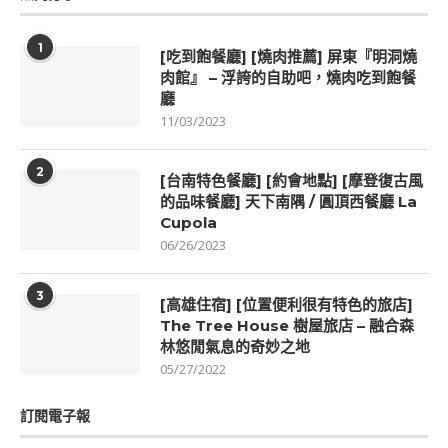
1
[吃到飽餐廳] [燒肉推薦] 屏東『明洞燒
肉館』 – 浮誇的自助吧，燒肉吃到飽餐
廳
11/03/2023
2
[台南特色餐廳] [約會地點] [摩登復古風
的品味餐廳] 天下南隅 / 圓頂西餐廳 La
Cupola
06/26/2023
3
[高雄住宿] [位置便利很有特色的旅店]
The Tree House 樹屋旅店 – 融合森
林悠閒氣息的奇妙之地
05/27/2022
訂閱電子報