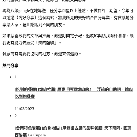
現為八級google在地導遊，僅分享四星以上體驗，不做負評。期望，今年可
以透過【尚好分享】這個網站，將我所見的美好結合自身專業，有質感地分
享給大家，藉此認識到不同的朋友。
如果您喜歡我的文章與推薦，歡迎訂閱電子報、追蹤IG與請我喝杯咖啡，讓
我更有能力去感受『美的體驗』。
若廠商有需要我協助的地方，歡迎來信邀約。
熱門分享
1
[吃到飽餐廳] [燒肉推薦] 屏東『明洞燒肉館』 – 浮誇的自助吧，燒肉
吃到飽餐廳
11/03/2023
2
[台南特色餐廳] [約會地點] [摩登復古風的品味餐廳] 天下南隅 / 圓頂
西餐廳 La Cupola