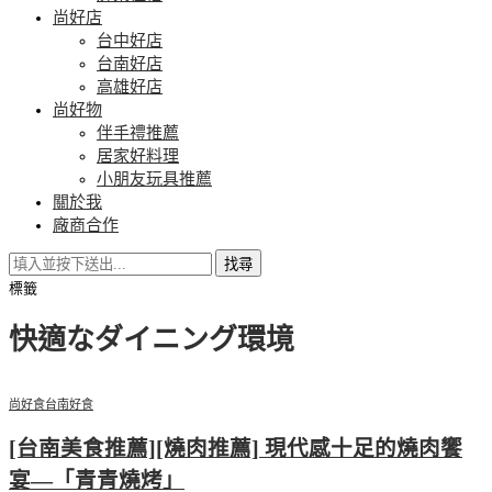
尚好店
台中好店
台南好店
高雄好店
尚好物
伴手禮推薦
居家好料理
小朋友玩具推薦
關於我
廠商合作
找尋
標籤
快適なダイニング環境
尚好食
台南好食
[台南美食推薦][燒肉推薦] 現代感十足的燒肉饗
宴—「青青燒烤」