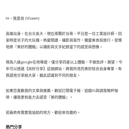
Hi，我是尚 (Shawn)
高雄出身，在台北長大，現在南飄於台南，平日是一位工業設計師，回
家時是兒子的大玩偶。熱愛閱讀、攝影與寫作，獨愛美食與旅行。習慣
地將『美好的體驗』以攝影與文字紀錄當下的感受與想像。
現為八級google在地導遊，僅分享四星以上體驗，不做負評。期望，今
年可以透過【尚好分享】這個網站，將我所見的美好結合自身專業，有
質感地分享給大家，藉此認識到不同的朋友。
如果您喜歡我的文章與推薦，歡迎訂閱電子報、追蹤IG與請我喝杯咖
啡，讓我更有能力去感受『美的體驗』。
若廠商有需要我協助的地方，歡迎來信邀約。
熱門分享