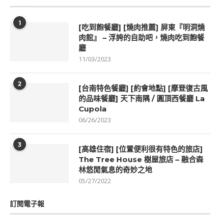
1
[吃到飽餐廳] [燒肉推薦] 屏東『明洞燒
肉館』 – 浮誇的自助吧，燒肉吃到飽餐
廳
11/03/2023
2
[台南特色餐廳] [約會地點] [摩登復古風
的品味餐廳] 天下南隅 / 圓頂西餐廳 La
Cupola
06/26/2023
3
[高雄住宿] [位置便利很有特色的旅店]
The Tree House 樹屋旅店 – 融合森
林悠閒氣息的奇妙之地
05/27/2022
訂閱電子報