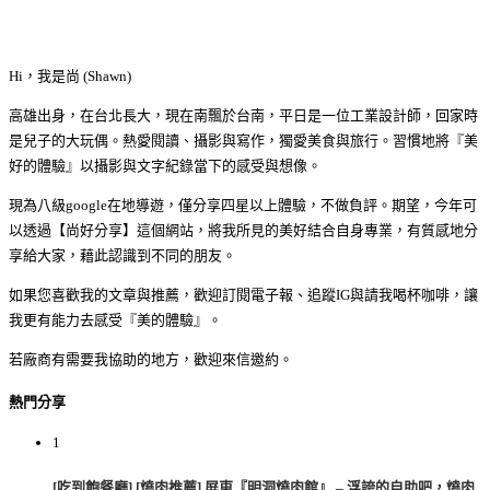
Hi，我是尚 (Shawn)
高雄出身，在台北長大，現在南飄於台南，平日是一位工業設計師，回家時
是兒子的大玩偶。熱愛閱讀、攝影與寫作，獨愛美食與旅行。習慣地將『美
好的體驗』以攝影與文字紀錄當下的感受與想像。
現為八級google在地導遊，僅分享四星以上體驗，不做負評。期望，今年可
以透過【尚好分享】這個網站，將我所見的美好結合自身專業，有質感地分
享給大家，藉此認識到不同的朋友。
如果您喜歡我的文章與推薦，歡迎訂閱電子報、追蹤IG與請我喝杯咖啡，讓
我更有能力去感受『美的體驗』。
若廠商有需要我協助的地方，歡迎來信邀約。
熱門分享
1
[吃到飽餐廳] [燒肉推薦] 屏東『明洞燒肉館』 – 浮誇的自助吧，燒肉