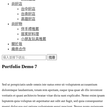
尚好店
台中好店
台南好店
高雄好店
尚好物
伴手禮推薦
居家好料理
小朋友玩具推薦
關於我
廠商合作
找尋
Portfolio Demo 7
Sed ut perspiciatis unde omnis iste natus error sit voluptatem accusantium
doloremque laudantium, totam rem aperiam, eaque ipsa quae ab illo inventore
veritatis et quasi architecto beatae vitae dicta sunt explicabo. Nemo enim ipsam
luptatem quia voluptas sit aspernatur aut odit aut fugit, sed quia consequuntur
magni dolor eos qui ratione voluptatem sequi nesciunt. Neque porro quisquam