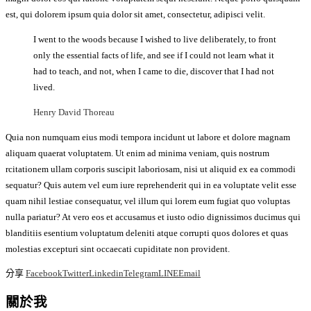
est, qui dolorem ipsum quia dolor sit amet, consectetur, adipisci velit.
I went to the woods because I wished to live deliberately, to front
only the essential facts of life, and see if I could not learn what it
had to teach, and not, when I came to die, discover that I had not
lived.
Henry David Thoreau
Quia non numquam eius modi tempora incidunt ut labore et dolore magnam
aliquam quaerat voluptatem. Ut enim ad minima veniam, quis nostrum
rcitationem ullam corporis suscipit laboriosam, nisi ut aliquid ex ea commodi
sequatur? Quis autem vel eum iure reprehenderit qui in ea voluptate velit esse
quam nihil lestiae consequatur, vel illum qui lorem eum fugiat quo voluptas
nulla pariatur? At vero eos et accusamus et iusto odio dignissimos ducimus qui
blanditiis esentium voluptatum deleniti atque corrupti quos dolores et quas
molestias excepturi sint occaecati cupiditate non provident.
分享
Facebook
Twitter
Linkedin
Telegram
LINE
Email
關於我