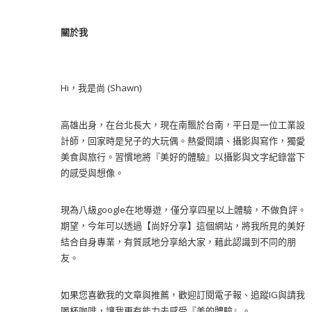
關於我
Hi，我是尚 (Shawn)
高雄出身，在台北長大，現在南飄於台南，平日是一位工業設
計師，回家時是兒子的大玩偶。熱愛閱讀、攝影與寫作，獨愛
美食與旅行。習慣地將『美好的體驗』以攝影與文字紀錄當下
的感受與想像。
現為八級google在地導遊，僅分享四星以上體驗，不做負評。
期望，今年可以透過【尚好分享】這個網站，將我所見的美好
結合自身專業，有質感地分享給大家，藉此認識到不同的朋
友。
如果您喜歡我的文章與推薦，歡迎訂閱電子報、追蹤IG與請我
喝杯咖啡，讓我更有能力去感受『美的體驗』。