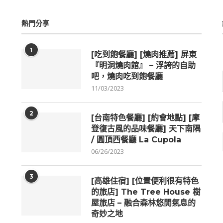
熱門分享
1
[吃到飽餐廳] [燒肉推薦] 屏東
『明洞燒肉館』 – 浮誇的自助
吧，燒肉吃到飽餐廳
11/03/2023
2
[台南特色餐廳] [約會地點] [摩
登復古風的品味餐廳] 天下南隅
/ 圓頂西餐廳 La Cupola
06/26/2023
3
[高雄住宿] [位置便利很有特色
的旅店] The Tree House 樹
屋旅店 – 融合森林悠閒氣息的
奇妙之地