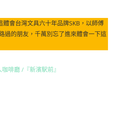
體會台灣文具六十年品牌SKB，以師傅
 路過的朋友，千萬別忘了進來體會一下這
人咖啡廳 /『新濱駅前』